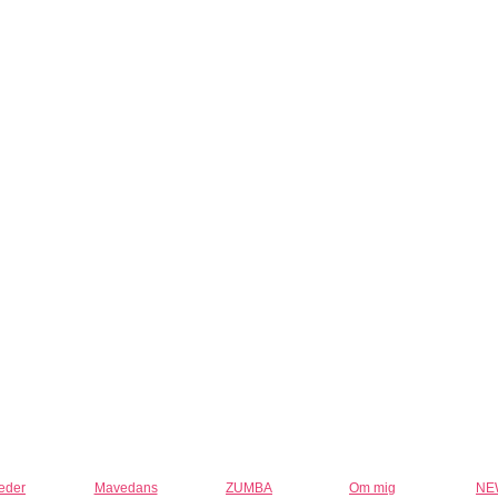
leder
Mavedans
ZUMBA
Om mig
NE